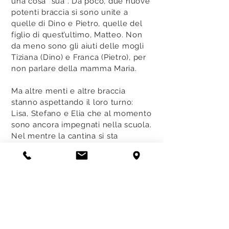
una cosa “sua”. Da poco, due nuove
potenti braccia si sono unite a
quelle di Dino e Pietro, quelle del
figlio di quest’ultimo, Matteo. Non
da meno sono gli aiuti delle mogli
Tiziana (Dino) e Franca (Pietro), per
non parlare della mamma Maria.
Ma altre menti e altre braccia
stanno aspettando il loro turno:
Lisa, Stefano e Elia che al momento
sono ancora impegnati nella scuola.
Nel mentre la cantina si sta
allargando per dare spazio alle
nuove botti e anche nuovi spazi per
i visitatori sempre più frequenti, che
ammirano questo territorio così
unico il Roero.