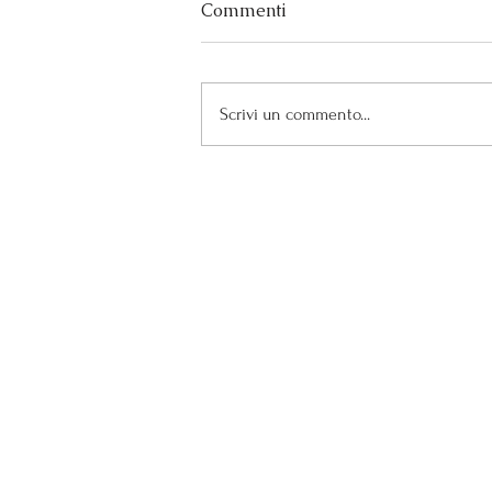
Commenti
Scrivi un commento...
Doppio riconoscimento per i
nostri Roero Arneis
Azienda Vitivinicola PACE
di Negro Pietro e Bernardino
Frazione Madonna di Loreto 52
Cascina Pace - 12043 Canale
(CN)