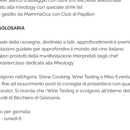
 Banco d'assaggio con oltre 100 etichette selezionate
to alla mixology con speciale drink list
o gestito da MammaOca con Club di Papillon
 GOLOSARIA
pale della rassegna, destinato a talk, approfondimenti e premi
zioni guidate per approfondire il mondo del vino italiano
ri prodotti della manifestazione interpretati dagli chef
asterclass dedicata alla Mixology
svolgono nell'Agorà, Show Cooking, Wine Tasting e Mixo Event
 fine ad esaurimento posti (si consiglia di presentarsi con qua
osto). Si ricorda che i Wine Tasting si svolgono all'interno del
ti di Bicchiere di Golosaria.
o per giornata
- lunedì 6