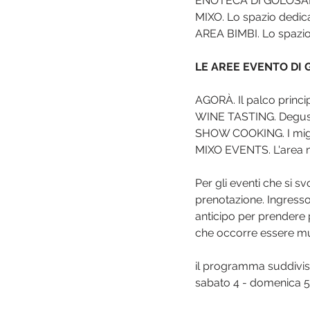
ENOTECA DI GOLOSARIA.
MIXO. Lo spazio dedica
AREA BIMBI. Lo spazi
LE AREE EVENTO DI
AGORÀ. Il palco princi
WINE TASTING. Degusta
SHOW COOKING. I miglio
MIXO EVENTS. L'area m
Per gli eventi che si 
prenotazione. Ingresso
anticipo per prendere p
che occorre essere muni
il programma suddivis
sabato 4 - domenica 5 