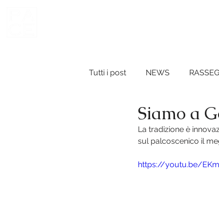
Vini del Roero
HOME
AZI
Tutti i post
NEWS
RASSE
Siamo a G
La tradizione è innovaz
sul palcoscenico il megl
https://youtu.be/E