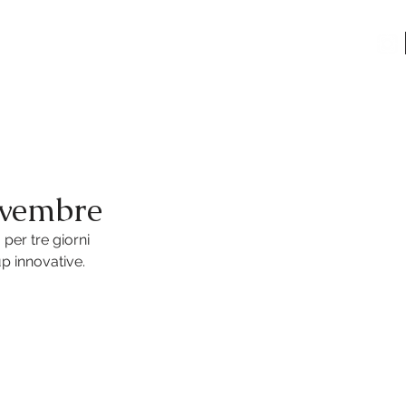
O
CONTATTI
ovembre
per tre giorni 
up innovative. 