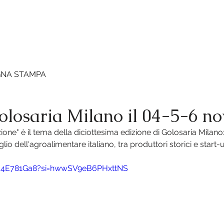
ENDA
VINI
VIDEO
VIGNETI
NEWS
FOT
GNA STAMPA
olosaria Milano il 04-5-6 n
ione" è il tema della diciottesima edizione di Golosaria Milano: 
io dell'agroalimentare italiano, tra produttori storici e start-
Km4E781Ga8?si=hwwSV9eB6PHxttNS