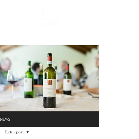
Vini del Roero
NEWS
Tutti i post