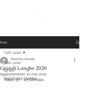
Vini del Roero
Post
Tutti i post
Massimo Gavello
Tutti i post
Grandi Langhe 2020
NEWS
Aggiornamento:
10 mar 2022
RASSEGNA STAMPA
Alba | 27 - 28 Gennaio 