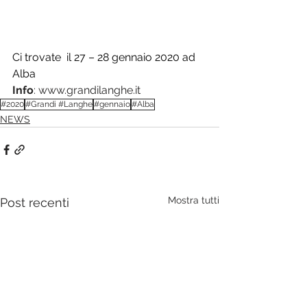
Ci trovate  il 27 – 28 gennaio 2020 ad 
Alba
Info
: 
www.grandilanghe.it
#2020
#Grandi #Langhe
#gennaio
#Alba
NEWS
Mostra tutti
Post recenti