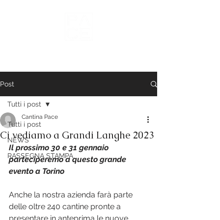
Vini del Roero
Post
Tutti i post
Cantina Pace
Tutti i post
Ci vediamo a Grandi Langhe 2023
NEWS
Il prossimo 30 e 31 gennaio 
RASSEGNA STAMPA
parteciperemo a questo grande 
evento a Torino
Anche la nostra azienda farà parte 
delle oltre 240 cantine pronte a 
presentare in anteprima le nuove 