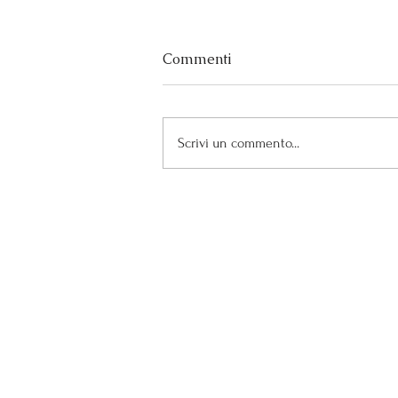
Commenti
Scrivi un commento...
Doppio riconoscimento per i
nostri Roero Arneis
Azienda Vitivinicola PACE
di Negro Pietro e Bernardino
Frazione Madonna di Loreto 52
Cascina Pace - 12043 Canale
(CN)