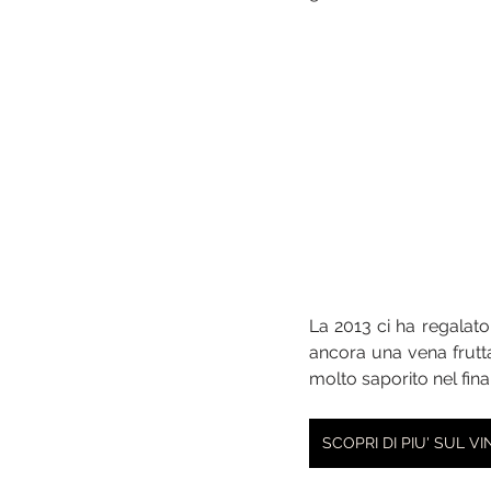
La 2013 ci ha regalato 
ancora una vena frutta
molto saporito nel fina
SCOPRI DI PIU' SUL V