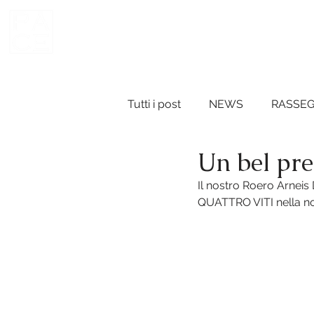
Vini del Roero
HOME
AZI
Tutti i post
NEWS
RASSE
Un bel pre
Il nostro Roero Arnei
QUATTRO VITI nella non