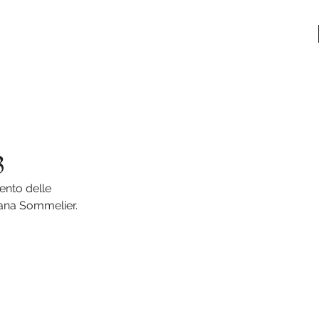
O
CONTATTI
3
nto delle 
liana Sommelier.