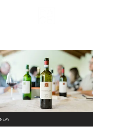
Wines of
Roero
NEWS