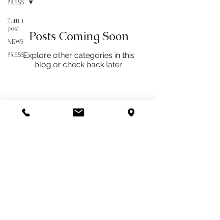
PRESS
Tutti i
post
Posts Coming Soon
NEWS
Explore other categories in this
PRESS
blog or check back later.
Azienda Vitivinicola PACE
di Negro Pietro e Bernardino
Frazione Madonna di Loreto 52
Cascina Pace - 12043 Canale (CN)
Partita iva:
02465990048
|
Privacy
Policy
Pietro Tel.
+39 3286465504